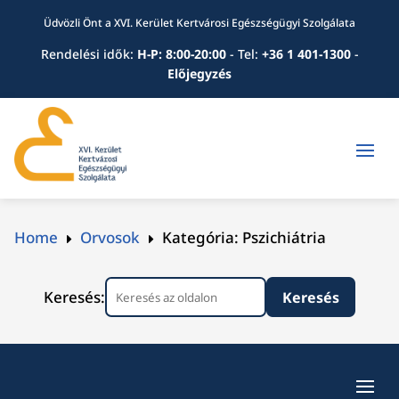
Üdvözli Önt a XVI. Kerület Kertvárosi Egészségügyi Szolgálata
Rendelési idők:
H-P: 8:00-20:00
-
Tel:
+36 1 401-1300
-
Előjegyzés
Home
Orvosok
Kategória: Pszichiátria
E
E
Keresés: