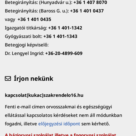
Betegirányítás: (Hunyadvár u.):
+36 1 407 8070
Betegirányítás: (Baross G. u.):
+36 1 401 0437
vagy
+36 1 401 0435
Igazgatói titkárság:
+36 1 401-1342
Gyógyászati bolt:
+36 1 401-1343
Betegjogi képviselő:
Dr. Lengyel Ingrid:
+36-20-4899-609
Írjon nekünk
kapcsolat[kukac]szakrendelo16.hu
Fenti e-mail címen orvosszakmai és egészségügyi
ellátással kapcsolatos kérdéseket nem áll módunkban
fogadni, illetve
előjegyzési időpont
sem kérhető.
A háziorvosi szolgálat illetve a fogorvosi szolgálat