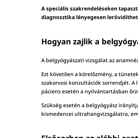
A speciális szakrendeléseken tapaszt
diagnosztika lényegesen lerövidíth
Hogyan zajlik a belgyógyá
A belgyógyászati vizsgálat az anamnézis
Ezt követően a kórelőzmény, a tünetek
szakorvosi konzultációk sorrendjét. A 
páciens esetén a nyilvántartásban őrzö
Szükség esetén a belgyógyász irányítj
kismedencei ultrahangvizsgálatra, em
Elsősorban az alábbi eset