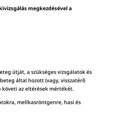
 kivizsgálás megkezdésével a
eteg útját, a szükséges vizsgálatok és
eteg által hozott (vagy, visszatérő
n követi az eltérések mértékét.
atokra, mellkasröntgenre, hasi és