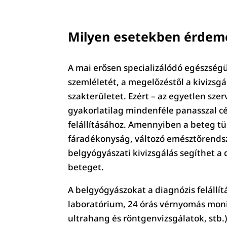
Milyen esetekben érdeme
A mai erősen specializálódó egészségü
szemléletét, a megelőzéstől a kivizsgá
szakterületet. Ezért – az egyetlen sze
gyakorlatilag mindenféle panasszal cé
felállításához. Amennyiben a beteg t
fáradékonyság, változó emésztőrendsze
belgyógyászati kivizsgálás segíthet a 
beteget.
A belgyógyászokat a diagnózis felállít
laboratórium, 24 órás vérnyomás monit
ultrahang és röntgenvizsgálatok, stb.)