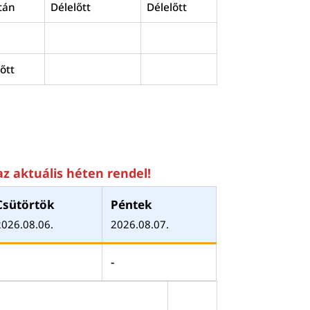
tán
Délelőtt
Délelőtt
őtt
az aktuális héten rendel!
Csütörtök
Péntek
2026.08.06.
2026.08.07.
-