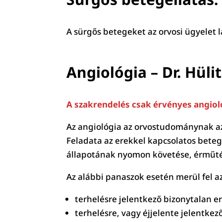
A sürgős betegeket az orvosi ügyelet lá
Angiológia – Dr. Hüli
A szakrendelés csak érvényes angiol
Az angiológia az orvostudománynak az 
Feladata az erekkel kapcsolatos beteg
állapotának nyomon követése, érműtét
Az alábbi panaszok esetén merül fel a
terhelésre jelentkező bizonytalan e
terhelésre, vagy éjjelente jelentkez