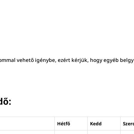
alommal vehető igénybe, ezért kérjük, hogy egyéb belg
dő:
Hétfő
Kedd
Szer