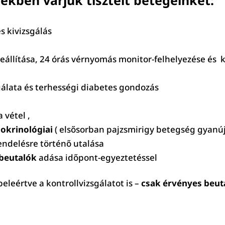
s kivizsgálás
beállítása, 24 órás vérnyomás monitor-felhelyezése és
gálata és terhességi diabetes gondozás
 vétel ,
dokrinológiai
( elsősorban pajzsmirigy betegség gyanúj
endelésre történő utalása
 beutalók
adása időpont-egyeztetéssel
leértve a kontrollvizsgálatot is –
csak érvényes beut