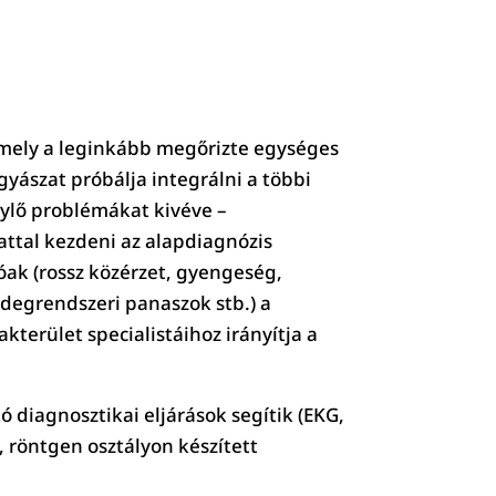
 amely a leginkább megőrizte egységes
gyászat próbálja integrálni a többi
énylő problémákat kivéve –
attal kezdeni az alapdiagnózis
ak (rossz közérzet, gyengeség,
idegrendszeri panaszok stb.) a
kterület specialistáihoz irányítja a
ó diagnosztikai eljárások segítik (EKG,
, röntgen osztályon készített