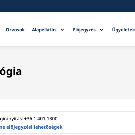
Expand
Expand
Orvosok
Alapellátás
Előjegyzés
Ügyelete
child
child
menu
menu
lógia
girányítás: +36 1 401 1300
ne előjegyzési lehetőségek