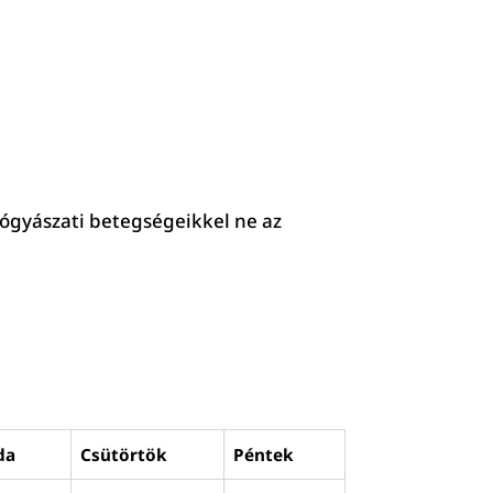
yógyászati betegségeikkel ne az
da
Csütörtök
Péntek