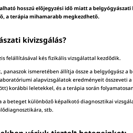
alható hosszú előjegyzési idő miatt a belgyógyászati
ető, a terápia mihamarabb megkezdhető.
szati kivizsgálás?
 felállításával kés fizikális vizsgálattal kezdődik.
, panaszok ismeretében állítja össze a belgyógyász a b
laboratóriumi alapvizsgálatok eredményeit összeveti a b
tt) korábbi leletekkel, és a terápia során folyamatosa
a a beteget különböző képalkotó diagnosztikai vizsgál
lődiagnosztikára, stb.
ekben várjuk tisztelt betegeinket: