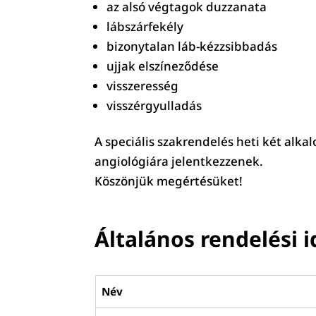
az alsó végtagok duzzanata
lábszárfekély
bizonytalan láb-kézzsibbadás
ujjak elszíneződése
visszeresség
visszérgyulladás
A speciális szakrendelés heti két alk
angiológiára jelentkezzenek.
Köszönjük megértésüket!
Általános rendelési i
Név