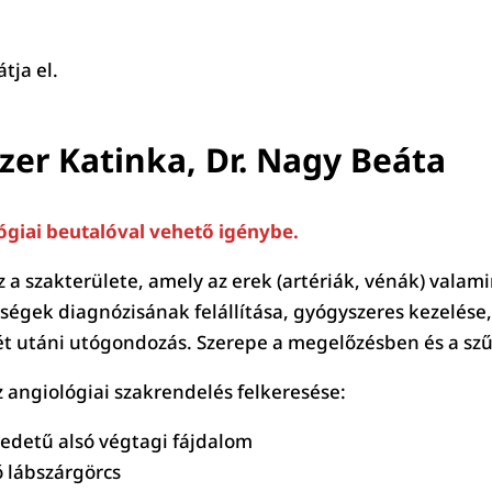
tja el.
tzer Katinka, Dr. Nagy Beáta
ógiai beutalóval vehető igénybe.
a szakterülete, amely az erek (artériák, vénák) valami
ségek diagnózisának felállítása, gyógyszeres kezelése
 utáni utógondozás. Szerepe a megelőzésben és a szűr
z angiológiai szakrendelés felkeresése:
redetű alsó végtagi fájdalom
ő lábszárgörcs