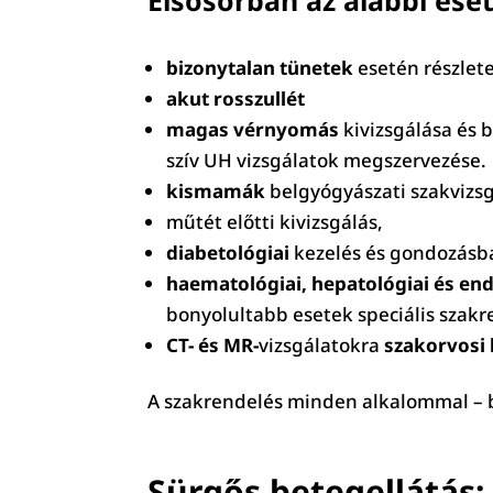
bizonytalan tünetek
esetén részlete
akut rosszullét
magas vérnyomás
kivizsgálása és 
szív UH vizsgálatok megszervezése.
kismamák
belgyógyászati szakvizs
műtét előtti kivizsgálás,
diabetológiai
kezelés és gondozásba
haematológiai, hepatológiai és en
bonyolultabb esetek speciális szakr
CT- és MR-
vizsgálatokra
szakorvosi
A szakrendelés minden alkalommal – be
Sürgős betegellátás: