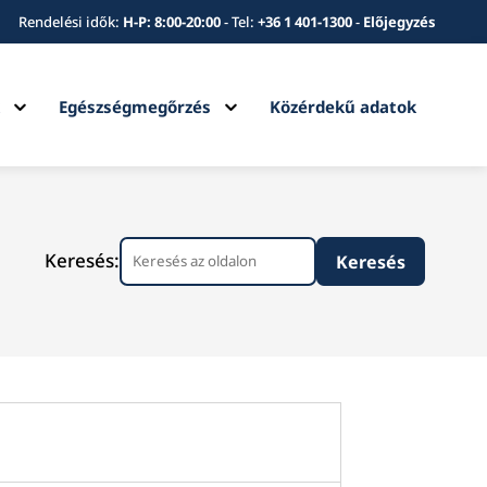
Rendelési idők:
H-P: 8:00-20:00
-
Tel:
+36 1 401-1300
-
Előjegyzés
Expand
Expand
k
Egészségmegőrzés
Közérdekű adatok
child
child
menu
menu
Keresés: