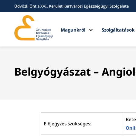
Üdvözli Önt a XVI. Kerület Kertvárosi Egészségügyi Szolgálata
Expand
Magunkról
Szolgáltatások
child
menu
Belgyógyászat – Angio
Bete
Előjegyzés szükséges:
Onli