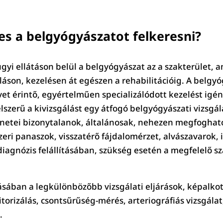
s a belgyógyászatot felkeresni?
gyi ellátáson belül a belgyógyászat az a szakterület,
láson, kezelésen át egészen a rehabilitációig. A belgyó
rvet érintő, egyértelműen specializálódott kezelést ig
lszerű a kivizsgálást egy átfogó belgyógyászati vizsgál
ünetei bizonytalanok, általánosak, nehezen megfogható
ri panaszok, visszatérő fájdalomérzet, alvászavarok, 
diagnózis felállításában, szükség esetén a megfelelő sza
ásában a legkülönbözőbb vizsgálati eljárások, képalkot
orizálás, csontsűrűség-mérés, arteriográfiás vizsgálat
.