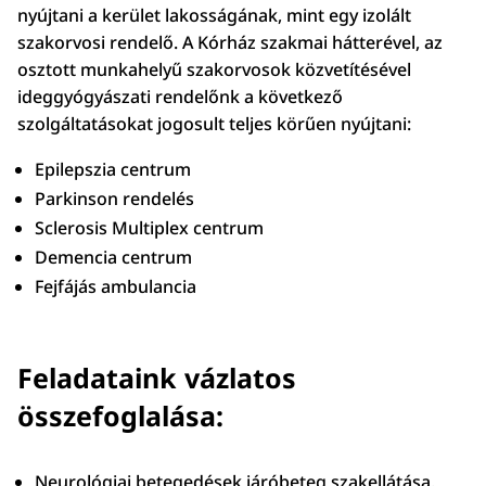
nyújtani a kerület lakosságának, mint egy izolált
szakorvosi rendelő. A Kórház szakmai hátterével, az
osztott munkahelyű szakorvosok közvetítésével
ideggyógyászati rendelőnk a következő
szolgáltatásokat jogosult teljes körűen nyújtani:
Epilepszia centrum
Parkinson rendelés
Sclerosis Multiplex centrum
Demencia centrum
Fejfájás ambulancia
Feladataink vázlatos
összefoglalása:
Neurológiai betegedések járóbeteg szakellátása.