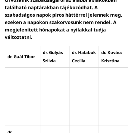
Orvosaink szabadságáról az alábbi ablakokban
található naptárakban tájékozódhat. A
szabadságos napok piros háttérrel jelennek meg,
ezeken a napokon szakorvosunk nem rendel. A
megjelenített hónapokat a nyilakkal tudja
változtatni.
dr. Gulyás
dr. Halabuk
dr. Kovács
dr. Gaál Tibor
Szilvia
Cecília
Krisztina
dr.