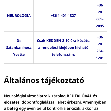
+36
20
NEUROLÓGIA
+36 1 401-1327
669-
2095
+36
Dr.
Csak KEDDEN 8-10 óra között,
20
Sztankaninecz
a rendelési idejében hívható
254-
Yvette
telefonszám:
1201
Általános tájékoztató
Neurológiai vizsgálatra kizárólag
BEUTALÓVAL
és
előzetes időpontfoglalással lehet érkezni. Amennyiben
a beteg egy éven belül kontrollra érkezik, akkor az