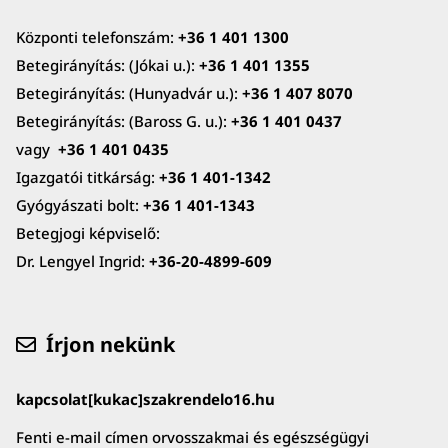
Központi telefonszám:
+36 1 401 1300
Betegirányítás: (Jókai u.):
+36 1 401 1355
Betegirányítás: (Hunyadvár u.):
+36 1 407 8070
Betegirányítás: (Baross G. u.):
+36 1 401 0437
vagy
+36 1 401 0435
Igazgatói titkárság:
+36 1 401-1342
Gyógyászati bolt:
+36 1 401-1343
Betegjogi képviselő:
Dr. Lengyel Ingrid:
+36-20-4899-609
Írjon nekünk
kapcsolat[kukac]szakrendelo16.hu
Fenti e-mail címen orvosszakmai és egészségügyi