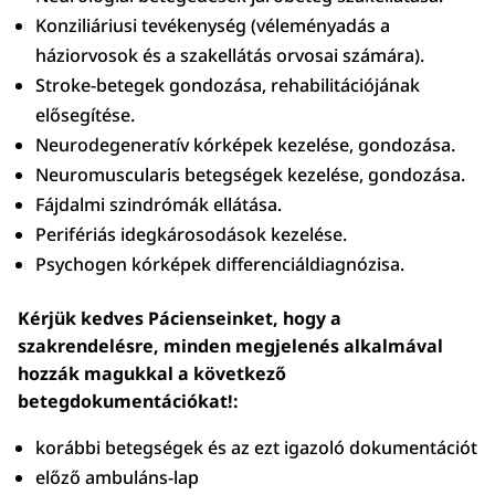
Konziliáriusi tevékenység (véleményadás a
háziorvosok és a szakellátás orvosai számára).
Stroke-betegek gondozása, rehabilitációjának
elősegítése.
Neurodegeneratív kórképek kezelése, gondozása.
Neuromuscularis betegségek kezelése, gondozása.
Fájdalmi szindrómák ellátása.
Perifériás idegkárosodások kezelése.
Psychogen kórképek differenciáldiagnózisa.
Kérjük kedves Pácienseinket, hogy a
szakrendelésre, minden megjelenés alkalmával
hozzák magukkal a következő
betegdokumentációkat!:
korábbi betegségek és az ezt igazoló dokumentációt
előző ambuláns-lap