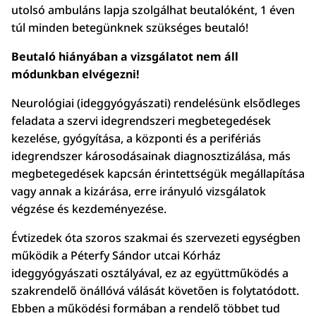
utolsó ambuláns lapja szolgálhat beutalóként, 1 éven
túl minden betegünknek szükséges beutaló!
Beutaló hiányában a vizsgálatot nem áll
módunkban elvégezni!
Neurológiai (ideggyógyászati) rendelésünk elsődleges
feladata a szervi idegrendszeri megbetegedések
kezelése, gyógyítása, a központi és a perifériás
idegrendszer károsodásainak diagnosztizálása, más
megbetegedések kapcsán érintettségük megállapítása
vagy annak a kizárása, erre irányuló vizsgálatok
végzése és kezdeményezése.
Évtizedek óta szoros szakmai és szervezeti egységben
működik a Péterfy Sándor utcai Kórház
ideggyógyászati osztályával, ez az együttműködés a
szakrendelő önállóvá válását követően is folytatódott.
Ebben a működési formában a rendelő többet tud