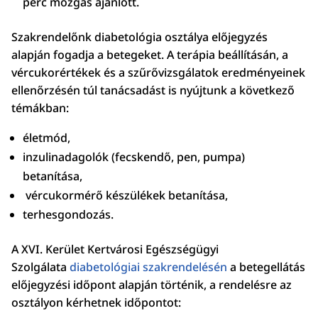
perc mozgás ajánlott.
Szakrendelőnk diabetológia osztálya előjegyzés
alapján fogadja a betegeket. A terápia beállításán, a
vércukorértékek és a szűrővizsgálatok eredményeinek
ellenőrzésén túl tanácsadást is nyújtunk a következő
témákban:
életmód,
inzulinadagolók (fecskendő, pen, pumpa)
betanítása,
vércukormérő készülékek betanítása,
terhesgondozás.
A XVI. Kerület Kertvárosi Egészségügyi
Szolgálata
diabetológiai szakrendelésén
a betegellátás
előjegyzési időpont alapján történik, a rendelésre az
osztályon kérhetnek időpontot: