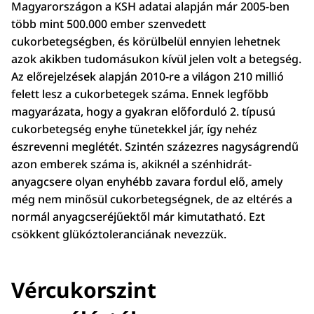
Magyarországon a KSH adatai alapján már 2005-ben
több mint 500.000 ember szenvedett
cukorbetegségben, és körülbelül ennyien lehetnek
azok akikben tudomásukon kívül jelen volt a betegség.
Az előrejelzések alapján 2010-re a világon 210 millió
felett lesz a cukorbetegek száma. Ennek legfőbb
magyarázata, hogy a gyakran előforduló 2. típusú
cukorbetegség enyhe tünetekkel jár, így nehéz
észrevenni meglétét. Szintén százezres nagyságrendű
azon emberek száma is, akiknél a szénhidrát-
anyagcsere olyan enyhébb zavara fordul elő, amely
még nem minősül cukorbetegségnek, de az eltérés a
normál anyagcseréjűektől már kimutatható. Ezt
csökkent glükóztoleranciának nevezzük.
Vércukorszint