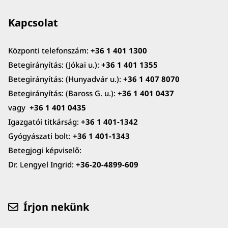
Kapcsolat
Központi telefonszám:
+36 1 401 1300
Betegirányítás: (Jókai u.):
+36 1 401 1355
Betegirányítás: (Hunyadvár u.):
+36 1 407 8070
Betegirányítás: (Baross G. u.):
+36 1 401 0437
vagy
+36 1 401 0435
Igazgatói titkárság:
+36 1 401-1342
Gyógyászati bolt:
+36 1 401-1343
Betegjogi képviselő:
Dr. Lengyel Ingrid:
+36-20-4899-609
Írjon nekünk