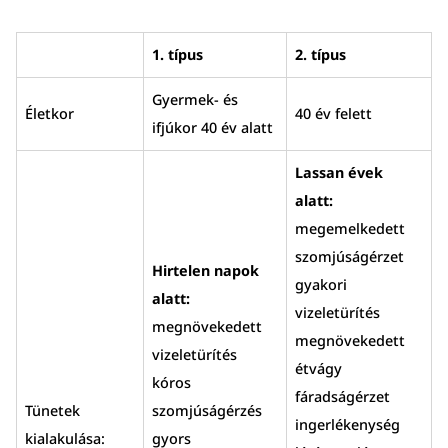
1. típus
2. típus
Gyermek- és
Életkor
40 év felett
ifjúkor 40 év alatt
Lassan évek
alatt:
megemelkedett
szomjúságérzet
Hirtelen napok
gyakori
alatt:
vizeletürítés
megnövekedett
megnövekedett
vizeletürítés
étvágy
kóros
fáradságérzet
Tünetek
szomjúságérzés
ingerlékenység
kialakulása:
gyors