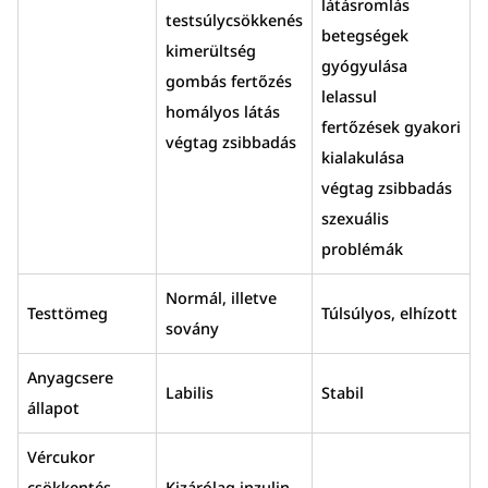
látásromlás
testsúlycsökkenés
betegségek
kimerültség
gyógyulása
gombás fertőzés
lelassul
homályos látás
fertőzések gyakori
végtag zsibbadás
kialakulása
végtag zsibbadás
szexuális
problémák
Normál, illetve
Testtömeg
Túlsúlyos, elhízott
sovány
Anyagcsere
Labilis
Stabil
állapot
Vércukor
csökkentés
Kizárólag inzulin