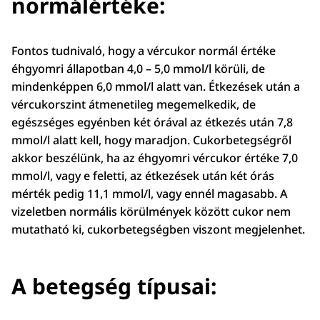
normálértéke:
Fontos tudnivaló, hogy a vércukor normál értéke
éhgyomri állapotban 4,0 – 5,0 mmol/l körüli, de
mindenképpen 6,0 mmol/l alatt van. Étkezések után a
vércukorszint átmenetileg megemelkedik, de
egészséges egyénben két órával az étkezés után 7,8
mmol/l alatt kell, hogy maradjon. Cukorbetegségről
akkor beszélünk, ha az éhgyomri vércukor értéke 7,0
mmol/l, vagy e feletti, az étkezések után két órás
mérték pedig 11,1 mmol/l, vagy ennél magasabb. A
vizeletben normális körülmények között cukor nem
mutatható ki, cukorbetegségben viszont megjelenhet.
A betegség típusai: