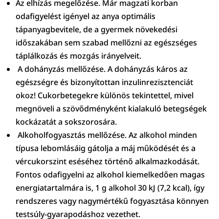
Az elhízás megelőzése. Már magzati korban
odafigyelést igényel az anya optimális
tápanyagbevitele, de a gyermek növekedési
időszakában sem szabad mellőzni az egészséges
táplálkozás és mozgás irányelveit.
A dohányzás mellőzése. A dohányzás káros az
egészségre és bizonyítottan inzulinrezisztenciát
okoz! Cukorbetegekre különös tekintettel, mivel
megnöveli a szövődményként kialakuló betegségek
kockázatát a sokszorosára.
Alkoholfogyasztás mellőzése. Az alkohol minden
típusa lebomlásáig gátolja a máj működését és a
vércukorszint eséséhez történő alkalmazkodását.
Fontos odafigyelni az alkohol kiemelkedően magas
energiatartalmára is, 1 g alkohol 30 kJ (7,2 kcal), így
rendszeres vagy nagymértékű fogyasztása könnyen
testsúly-gyarapodáshoz vezethet.