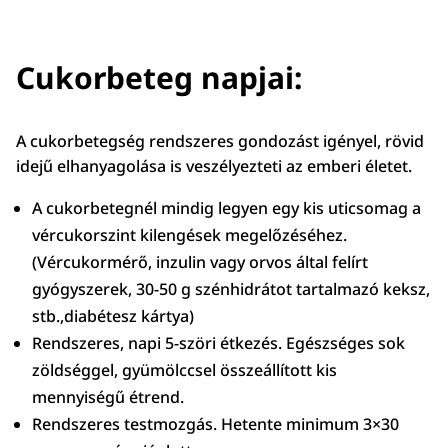
Cukorbeteg napjai:
A cukorbetegség rendszeres gondozást igényel, rövid
idejű elhanyagolása is veszélyezteti az emberi életet.
A cukorbetegnél mindig legyen egy kis uticsomag a
vércukorszint kilengések megelőzéséhez.
(Vércukormérő, inzulin vagy orvos által felírt
gyógyszerek, 30-50 g szénhidrátot tartalmazó keksz,
stb.,diabétesz kártya)
Rendszeres, napi 5-szöri étkezés. Egészséges sok
zöldséggel, gyümölccsel összeállított kis
mennyiségű étrend.
Rendszeres testmozgás. Hetente minimum 3×30