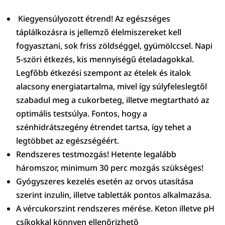
Kiegyensúlyozott étrend! Az egészséges
táplálkozásra is jellemző élelmiszereket kell
fogyasztani, sok friss zöldséggel, gyümölccsel. Napi
5-szöri étkezés, kis mennyiségű ételadagokkal.
Legfőbb étkezési szempont az ételek és italok
alacsony energiatartalma, mivel így súlyfeleslegtől
szabadul meg a cukorbeteg, illetve megtartható az
optimális testsúlya. Fontos, hogy a
szénhidrátszegény étrendet tartsa, így tehet a
legtöbbet az egészségéért.
Rendszeres testmozgás! Hetente legalább
háromszor, minimum 30 perc mozgás szükséges!
Gyógyszeres kezelés esetén az orvos utasítása
szerint inzulin, illetve tabletták pontos alkalmazása.
A vércukorszint rendszeres mérése. Keton illetve pH
csíkokkal könnyen ellenőrizhető