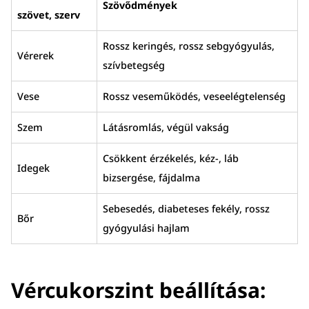
Szövődmények
szövet, szerv
Rossz keringés, rossz sebgyógyulás,
Vérerek
szívbetegség
Vese
Rossz veseműködés, veseelégtelenség
Szem
Látásromlás, végül vakság
Csökkent érzékelés, kéz-, láb
Idegek
bizsergése, fájdalma
Sebesedés, diabeteses fekély, rossz
Bőr
gyógyulási hajlam
Vércukorszint beállítása: