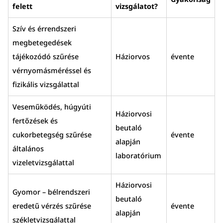
felett
vizsgálatot?
Szív és érrendszeri
megbetegedések
tájékozódó szűrése
Háziorvos
évente
vérnyomásméréssel és
fizikális vizsgálattal
Veseműködés, húgyúti
Háziorvosi
fertőzések és
beutaló
cukorbetegség szűrése
évente
alapján
általános
laboratórium
vizeletvizsgálattal
Háziorvosi
Gyomor – bélrendszeri
beutaló
eredetű vérzés szűrése
évente
alapján
székletvizsgálattal