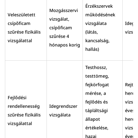
Érzékszervek
Mozgásszervi
Veleszületett
működésének
vizsgálat,
csípőficam
vizsgálata
Idegr
csípőficam
szűrése fizikális
(látás,
vizsgá
szűrése 4
vizsgálattal
kancsalság,
hónapos korig
hallás)
Testhossz,
testtömeg,
fejkörfogat
Rejtet
mérése, a
heréj
Fejlődési
fejlődés és
vizsgá
rendellenesség
Idegrendszer
tápláltsági
éves k
szűrése fizikális
vizsgálata
állapot
herék
vizsgálattal
értékelése,
vizsgá
hazai
évent