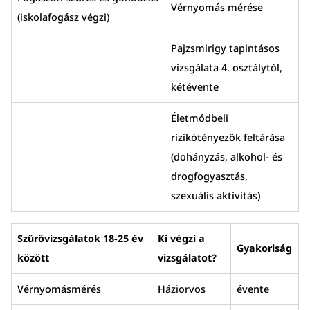
Vérnyomás mérése
(iskolafogász végzi)
Pajzsmirigy tapintásos
vizsgálata 4. osztálytól,
kétévente
Életmódbeli
rizikótényezők feltárása
(dohányzás, alkohol- és
drogfogyasztás,
szexuális aktivitás)
Szűrővizsgálatok 18-25 év
Ki végzi a
Gyakoriság
között
vizsgálatot?
Vérnyomásmérés
Háziorvos
évente