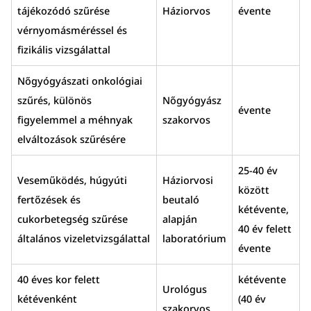
tájékozódó szűrése
Háziorvos
évente
vérnyomásméréssel és
fizikális vizsgálattal
Nőgyógyászati onkológiai
szűrés, különös
Nőgyógyász
évente
figyelemmel a méhnyak
szakorvos
elváltozások szűrésére
25-40 év
Veseműködés, húgyúti
Háziorvosi
között
fertőzések és
beutaló
kétévente,
cukorbetegség szűrése
alapján
40 év felett
általános vizeletvizsgálattal
laboratórium
évente
40 éves kor felett
kétévente
Urológus
kétévenként
(40 év
szakorvos