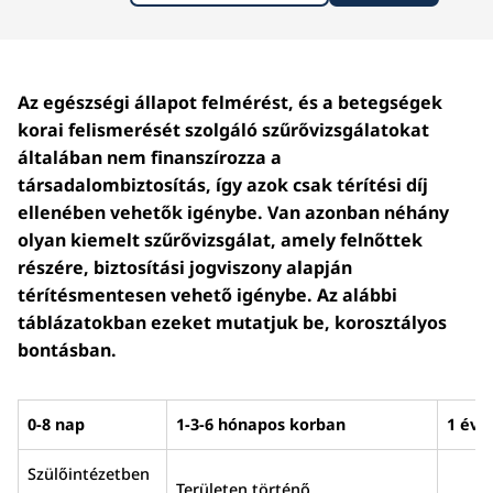
Az egészségi állapot felmérést, és a betegségek
korai felismerését szolgáló szűrővizsgálatokat
általában nem finanszírozza a
társadalombiztosítás, így azok csak térítési díj
ellenében vehetők igénybe. Van azonban néhány
olyan kiemelt szűrővizsgálat, amely felnőttek
részére, biztosítási jogviszony alapján
térítésmentesen vehető igénybe. Az alábbi
táblázatokban ezeket mutatjuk be, korosztályos
bontásban.
0-8 nap
1-3-6 hónapos korban
1 éves
Szülőintézetben
Területen történő