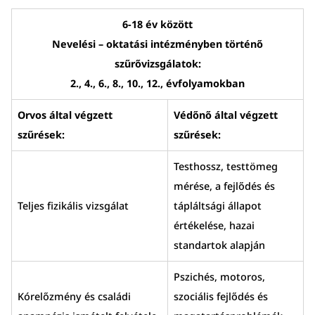
6-18 év között
Nevelési – oktatási intézményben történő
szűrővizsgálatok:
2., 4., 6., 8., 10., 12., évfolyamokban
Orvos által végzett
Védőnő által végzett
szűrések:
szűrések:
Testhossz, testtömeg
mérése, a fejlődés és
Teljes fizikális vizsgálat
tápláltsági állapot
értékelése, hazai
standartok alapján
Pszichés, motoros,
Kórelőzmény és családi
szociális fejlődés és