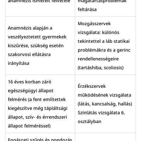
anamnézis ismételt felvétele
magatartásproblémák
feltárása
Mozgásszervek
Anamnézis alapján a
vizsgálata: különös
veszélyeztetett gyermekek
tekintettel a láb statikai
kiszűrése, szükség esetén
problémákra és a gerinc
szakorvosi ellátásra
rendellenességeire
irányítása
(tartáshiba, scoliosis)
16 éves korban záró
Érzékszervek
egészségügyi állapot
működésének vizsgálata
felmérés (a fent említettek
(látás, kancsalság, hallás)
kiegészítve még tápláltsági
Színlátás vizsgálata 6.
állapot, szív- és érrendszeri
osztályban
állapot felméréssel)
Fogászati szűrés és gondozás