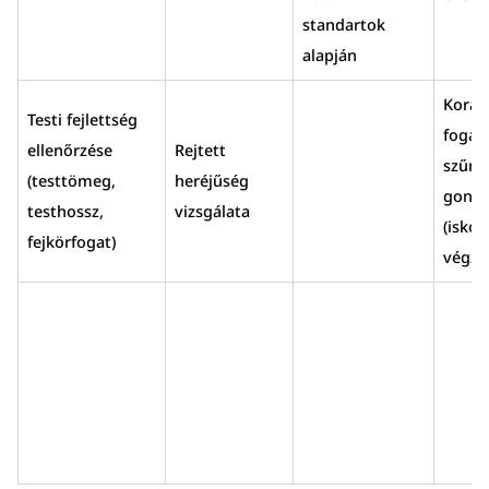
standartok
alapján
Korai
Testi fejlettség
fogász
ellenőrzése
Rejtett
szűrés
(testtömeg,
heréjűség
gondo
testhossz,
vizsgálata
(iskol
fejkörfogat)
végzi)