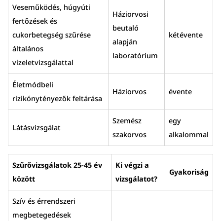
Veseműködés, húgyúti
Háziorvosi
fertőzések és
beutaló
cukorbetegség szűrése
kétévente
alapján
általános
laboratórium
vizeletvizsgálattal
Életmódbeli
Háziorvos
évente
rizikónytényezők feltárása
Szemész
egy
Látásvizsgálat
szakorvos
alkalommal
Szűrővizsgálatok 25-45 év
Ki végzi a
Gyakoriság
között
vizsgálatot?
Szív és érrendszeri
megbetegedések