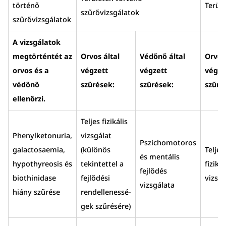
történő
Terül
szűrővizsgálatok
szűrővizsgálatok
A vizsgálatok
megtörténtét az
Orvos által
Védőnő által
Orvos 
orvos és a
végzett
végzett
végze
védőnő
szűrések:
szűrések:
szűré
ellenőrzi.
Teljes fizikális
Phenylketonuria,
vizsgálat
Pszichomotoros
galactosaemia,
(különös
Teljes
és mentális
hypothyreosis és
tekintettel a
fizikál
fejlődés
biothinidase
fejlődési
vizsgá
vizsgálata
hiány szűrése
rendellenessé-
gek szűrésére)