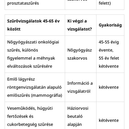
prosztataszűrés
felett)
Szűrővizsgálatok 45-65 év
Ki végzi a
Gyakoriság
között
vizsgálatot?
Nőgyógyászati onkológiai
45-55 évig
szűrés, különös
Nőgyógyász
évente,
figyelemmel a méhnyak
szakorvos
55 év felet
elváltozások szűrésére
kétévente
Emlő lágyrész
Információ a
röntgenvizsgálatán alapuló
kétévente
vizsgálatról
emlőszűrés (mammográfia)
Veseműködés, húgyúti
Háziorvosi
fertőzések és
beutaló
kétévente
cukorbetegség szűrése
alapján