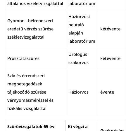
általános vizeletvizsgálattal
laboratórium
Háziorvosi
Gyomor – bélrendszeri
beutaló
eredetű vérzés szűrése
kétévente
alapján
székletvizsgálattal
laboratórium
Urológus
Prosztataszűrés
kétévente
szakorvos
Szív és érrendszeri
megbetegedések
tájékozódó szűrése
Háziorvos
évente
vérnyomásméréssel és
fizikális vizsgálattal
Szűrővizsgálatok 65 év
Ki végzi a
Gyakoriság