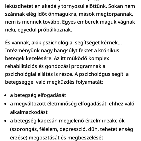
leküzdhetetlen akadály tornyosul előttünk. Sokan nem
szánnak elég időt önmagukra, mások megtorpannak,
nem is mennek tovább. Egyes emberek maguk vágnak
neki, egyedül próbálkoznak.
És vannak, akik pszichológiai segítséget kérnek…
Intézményünk nagy hangsúlyt fektet a krónikus
betegek kezelésére. Az itt működő komplex
rehabilitációs és gondozási programnak a
pszichológiai ellátás is része. A pszichológus segíti a
betegséggel való megküzdés folyamatát:
a betegség elfogadását
a megváltozott életminőség elfogadását, ehhez való
alkalmazkodást
a betegség kapcsán megjelenő érzelmi reakciók
(szorongás, félelem, depresszió, düh, tehetetlenség
érzése) megosztását és megbeszélését