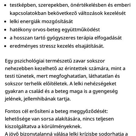
testképben, szerepekben, önértékelésben és emberi
kapcsolatokban bekövetkező változások kezelését
lelki energiák mozgósítását
hatékony orvos-beteg együttműködést
a hosszan tartó gyógyszeres terápia elfogadását
eredményes stressz kezelés elsajátítását.
Egy pszichológiai természetű zavar sokszor
nehezebben kezelhető az érintettek számára, mint a
testi tünetek, mert megfoghatatlan, láthatatlan és
sokszor terhelik előítéletek. A lelki nehézségeket
gyakran a család és a beteg maga is a gyengeség
jelének, jellemhibának tartja.
Fontos cél erősíteni a beteg meggyőződését:
lehetősége van sorsa alakítására, nincs teljesen
kiszolgáltatva a körülményeknek.
A jövő bizonytalanná válása lelki krízisbe sodorhatja a