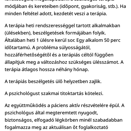
módjában és kereteiben (időpont, gyakoriság, stb.). Ha
minden feltétel adott, kezdetét veszi a terápia.
A terápia heti rendszerességgel tartott alkalmakban
(ülésekben), beszélgetések formájában folyik.
Általában heti 1 ülésre kerül sor. Egy alkalom 50 perc
időtartamú. A probléma súlyosságától,
hozzáférhetőségétől és a terápiás céltól függően
állapítjuk meg a változáshoz szükséges ülésszámot. A
terápia átlagos hossza néhány hónap.
A terápiás beszélgetés ülő helyzetben zajlik.
A pszichológust szakmai titoktartás kötelezi.
Az együttműködés a páciens aktív részvételére épül. A
pszichológus által megteremtett nyugodt,
biztonságos, elfogadó légkörben minél szabadabban
fogalmazza meg az aktuálisan őt foglalkoztató