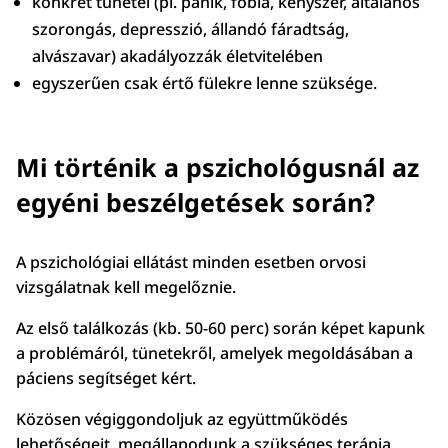
konkrét tünetei (pl. pánik, fóbia, kényszer, általános
szorongás, depresszió, állandó fáradtság,
alvászavar) akadályozzák életvitelében
egyszerűen csak értő fülekre lenne szüksége.
Mi történik a pszichológusnál az
egyéni beszélgetések során?
A pszichológiai ellátást minden esetben orvosi
vizsgálatnak kell megelőznie.
Az első találkozás (kb. 50-60 perc) során képet kapunk
a problémáról, tünetekről, amelyek megoldásában a
páciens segítséget kért.
Közösen végiggondoljuk az együttműködés
lehetőségeit, megállapodunk a szükséges terápia