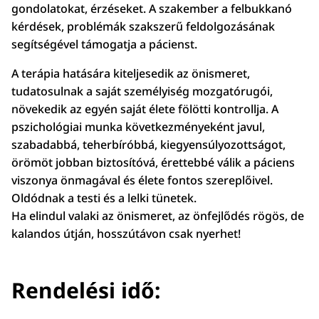
gondolatokat, érzéseket. A szakember a felbukkanó
kérdések, problémák szakszerű feldolgozásának
segítségével támogatja a pácienst.
A terápia hatására kiteljesedik az önismeret,
tudatosulnak a saját személyiség mozgatórugói,
növekedik az egyén saját élete fölötti kontrollja. A
pszichológiai munka következményeként javul,
szabadabbá, teherbíróbbá, kiegyensúlyozottságot,
örömöt jobban biztosítóvá, érettebbé válik a páciens
viszonya önmagával és élete fontos szereplőivel.
Oldódnak a testi és a lelki tünetek.
Ha elindul valaki az önismeret, az önfejlődés rögös, de
kalandos útján, hosszútávon csak nyerhet!
Rendelési idő: