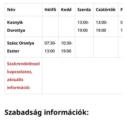
Név
Hétfő
Kedd
Szerda
Csütörtök
Pé
Kasnyik
13:00-
13:00-
08:
Dorottya
19:00
19:00
14:
Szász Orsolya
07:30-
10:30-
Eszter
13:00
19:00
Szakrendeléssel
kapcsolatos,
aktuális
információ:
Szabadság információk: