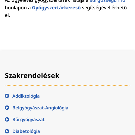
Az ügyeletes gyógyszertárak listája a
surgossegi.info
honlapon a
Gyógyszertárkereső
segítségével érhető
el.
Szakrendelések
Addiktológia
Belgyógyászat-Angiológia
Bőrgyógyászat
Diabetológia