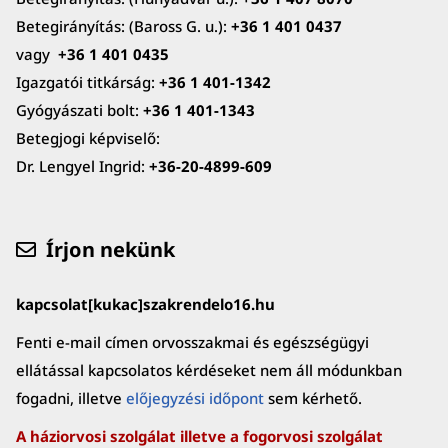
Betegirányítás: (Baross G. u.):
+36 1 401 0437
vagy
+36 1 401 0435
Igazgatói titkárság:
+36 1 401-1342
Gyógyászati bolt:
+36 1 401-1343
Betegjogi képviselő:
Dr. Lengyel Ingrid:
+36-20-4899-609
Írjon nekünk
kapcsolat[kukac]szakrendelo16.hu
Fenti e-mail címen orvosszakmai és egészségügyi
ellátással kapcsolatos kérdéseket nem áll módunkban
fogadni, illetve
előjegyzési időpont
sem kérhető.
A háziorvosi szolgálat illetve a fogorvosi szolgálat