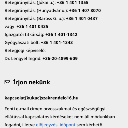
Betegirányítás: (Jókai u.):
+36 1 401 1355
Betegirányítás: (Hunyadvár u.):
+36 1 407 8070
Betegirányítás: (Baross G. u.):
+36 1 401 0437
vagy
+36 1 401 0435
Igazgatói titkárság:
+36 1 401-1342
Gyógyászati bolt:
+36 1 401-1343
Betegjogi képviselő:
Dr. Lengyel Ingrid:
+36-20-4899-609
Írjon nekünk
kapcsolat[kukac]szakrendelo16.hu
Fenti e-mail címen orvosszakmai és egészségügyi
ellátással kapcsolatos kérdéseket nem áll módunkban
fogadni, illetve
előjegyzési időpont
sem kérhető.