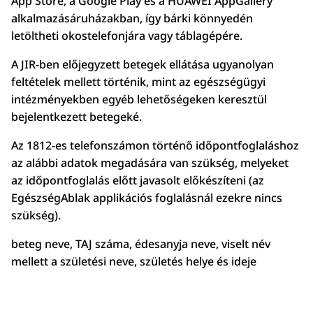
App Store, a Google Play és a HUAWEI AppGallery
alkalmazásáruházakban, így bárki könnyedén
letöltheti okostelefonjára vagy táblagépére.
A JIR-ben előjegyzett betegek ellátása ugyanolyan
feltételek mellett történik, mint az egészségügyi
intézményekben egyéb lehetőségeken keresztül
bejelentkezett betegeké.
Az 1812-es telefonszámon történő időpontfoglaláshoz
az alábbi adatok megadására van szükség, melyeket
az időpontfoglalás előtt javasolt elő
k
észíteni (az
EgészségAblak applikációs foglalásnál ezekre nincs
szükség).
beteg neve, TAJ szá
ma,
édesanyja neve, viselt név
mellett a születési neve, születés helye és ideje