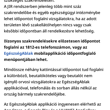
szükséges szakrendelésen.
A
JIR
rendszerben jelenleg több mint száz
szakrendelőbe és egyéb egészségügyi intézménybe
lehet időpontot foglalni vizsgálatokra, ha az adott
területen lévő szakellátóhelyen nincs vagy csak
k
ésőbbi időpontban áll rendelkezésre lehetőség.
B
izonyos szakrendelésekre előzetesen időpontot
foglalni az 1812-es telefonszámon, vagy az
EgészségAblak
mobilapplikáció időpontfoglaló
menüpontjában lehet.
Mindössze néhány kattintással időpontot tud foglalni
a különböző, beutalóköteles vagy beutalót nem
igénylő orvosi vizsgálatokra az EgészségAblak
applikációval, telefonálás és sorban állás nélkül az
ország bármely szakrendelőjébe.
Az EgészségAblak applikáció ingyenesen elérhető az