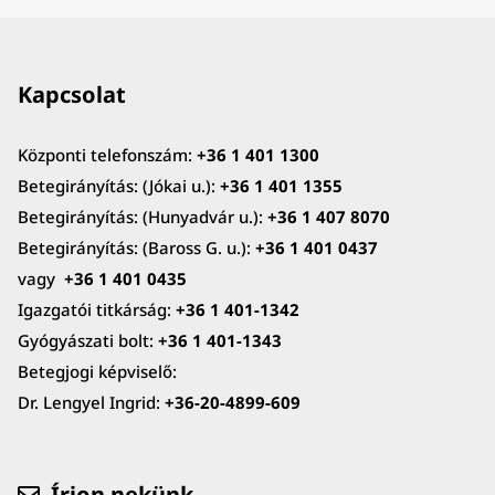
Kapcsolat
Központi telefonszám:
+36 1 401 1300
Betegirányítás: (Jókai u.):
+36 1 401 1355
Betegirányítás: (Hunyadvár u.):
+36 1 407 8070
Betegirányítás: (Baross G. u.):
+36 1 401 0437
vagy
+36 1 401 0435
Igazgatói titkárság:
+36 1 401-1342
Gyógyászati bolt:
+36 1 401-1343
Betegjogi képviselő:
Dr. Lengyel Ingrid:
+36-20-4899-609
Írjon nekünk