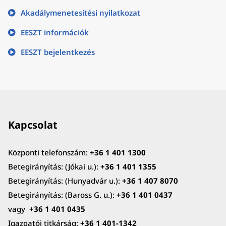
Akadálymenetesítési nyilatkozat
EESZT információk
EESZT bejelentkezés
Kapcsolat
Központi telefonszám:
+36 1 401 1300
Betegirányítás: (Jókai u.):
+36 1 401 1355
Betegirányítás: (Hunyadvár u.):
+36 1 407 8070
Betegirányítás: (Baross G. u.):
+36 1 401 0437
vagy
+36 1 401 0435
Igazgatói titkárság:
+36 1 401-1342