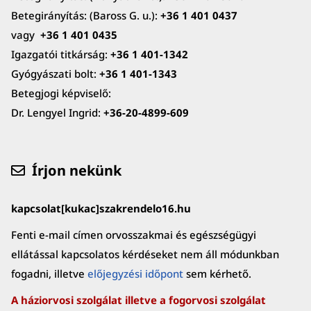
Betegirányítás: (Baross G. u.):
+36 1 401 0437
vagy
+36 1 401 0435
Igazgatói titkárság:
+36 1 401-1342
Gyógyászati bolt:
+36 1 401-1343
Betegjogi képviselő:
Dr. Lengyel Ingrid:
+36-20-4899-609
Írjon nekünk
kapcsolat[kukac]szakrendelo16.hu
Fenti e-mail címen orvosszakmai és egészségügyi
ellátással kapcsolatos kérdéseket nem áll módunkban
fogadni, illetve
előjegyzési időpont
sem kérhető.
A háziorvosi szolgálat illetve a fogorvosi szolgálat