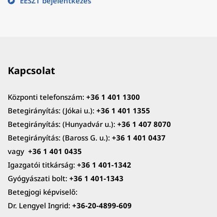
EESZT bejelentkezés
Kapcsolat
Központi telefonszám:
+36 1 401 1300
Betegirányítás: (Jókai u.):
+36 1 401 1355
Betegirányítás: (Hunyadvár u.):
+36 1 407 8070
Betegirányítás: (Baross G. u.):
+36 1 401 0437
vagy
+36 1 401 0435
Igazgatói titkárság:
+36 1 401-1342
Gyógyászati bolt:
+36 1 401-1343
Betegjogi képviselő:
Dr. Lengyel Ingrid:
+36-20-4899-609