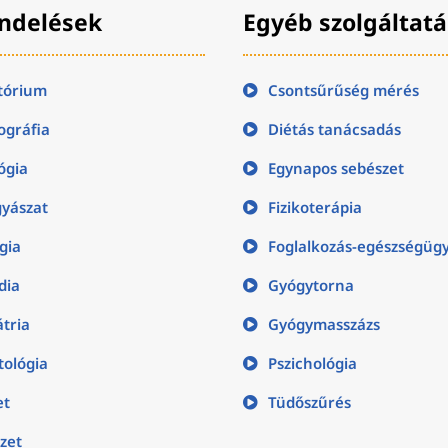
ndelések
Egyéb szolgáltat
tórium
Csontsűrűség mérés
gráfia
Diétás tanácsadás
ógia
Egynapos sebészet
yászat
Fizikoterápia
gia
Foglalkozás-egészségüg
dia
Gyógytorna
átria
Gyógymasszázs
ológia
Pszichológia
et
Tüdőszűrés
zet