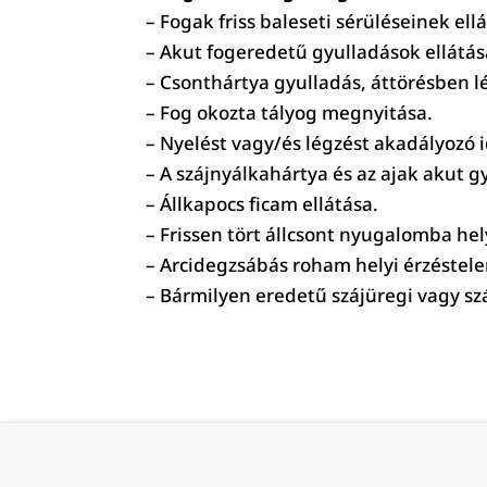
– Fogak friss baleseti sérüléseinek ell
– Akut fogeredetű gyulladások ellátás
– Csonthártya gyulladás, áttörésben lé
– Fog okozta tályog megnyitása.
– Nyelést vagy/és légzést akadályozó i
– A szájnyálkahártya és az ajak akut
– Állkapocs ficam ellátása.
– Frissen tört állcsont nyugalomba he
– Arcidegzsábás roham helyi érzéstelen
– Bármilyen eredetű szájüregi vagy szá