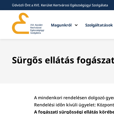
Üdvözli Önt a XVI. Kerület Kertvárosi Egészségügyi Szolgálata
Expand
Magunkról
Szolgáltatások
child
menu
Sürgős ellátás fogásza
A mindenkori rendelésen dolgozó gyer
Rendelési időn kívüli ügyelet: Központi
A fogászati sürgősségi ellátás köré