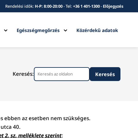
Rendelési idők:
H-P: 8:00-20:00
-
Tel:
+36 1 401-1300
-
Előjegyzés
Expand
Expand
k
Egészségmegőrzés
Közérdekű adatok
child
child
menu
menu
Keresés:
zés ebben az esetben nem szükséges.
 utca 40.
t 2. sz. melléklete szerint
: