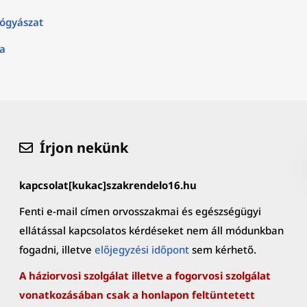
ógyászat
ia
Írjon nekünk
kapcsolat[kukac]szakrendelo16.hu
Fenti e-mail címen orvosszakmai és egészségügyi
ellátással kapcsolatos kérdéseket nem áll módunkban
fogadni, illetve
előjegyzési időpont
sem kérhető.
A háziorvosi szolgálat illetve a fogorvosi szolgálat
vonatkozásában csak a honlapon feltüntetett