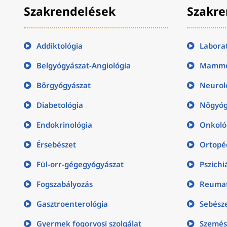
Szakrendelések
Szakre
Addiktológia
Labora
Belgyógyászat-Angiológia
Mammo
Bőrgyógyászat
Neurol
Diabetológia
Nőgyóg
Endokrinológia
Onkoló
Érsebészet
Ortopé
Fül-orr-gégegyógyászat
Pszichi
Fogszabályozás
Reumat
Gasztroenterológia
Sebész
Gyermek fogorvosi szolgálat
Szemés