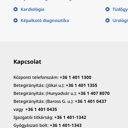
Kardiológia
Tüdőgy
Képalkotó diagnosztika
Urológ
Kapcsolat
Központi telefonszám:
+36 1 401 1300
Betegirányítás: (Jókai u.):
+36 1 401 1355
Betegirányítás: (Hunyadvár u.):
+36 1 407 8070
Betegirányítás: (Baross G. u.):
+36 1 401 0437
vagy
+36 1 401 0435
Igazgatói titkárság:
+36 1 401-1342
Gyógyászati bolt:
+36 1 401-1343