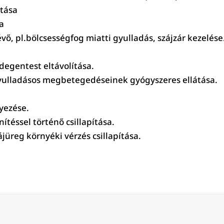
átása
a
vő, pl.bölcsességfog miatti gyulladás, szájzár kezelése
degentest eltávolítása.
 gyulladásos megbetegedéseinek gyógyszeres ellátása.
lyezése.
ítéssel történő csillapítása.
jüreg környéki vérzés csillapítása.