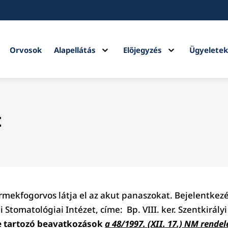
Expand
Expand
Orvosok
Alapellátás
Előjegyzés
Ügyelete
child
child
menu
menu
t
mekfogorvos látja el az akut panaszokat. Bejelentke
 Stomatológiai Intézet, címe: Bp. VIII. ker. Szentkirályi
be tartozó beavatkozások
a 48/1997. (XII. 17.) NM rendele