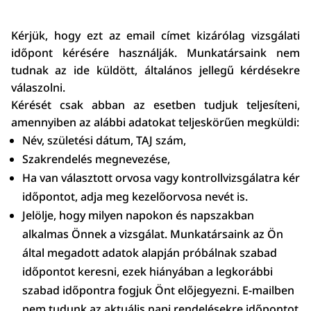
K
érjü
k
, hogy ezt az email címet kizárólag vizsgálati
időpont
k
érésére használjá
k
. Munkatársaink nem
tudnak az ide
k
üldött, általános jellegű
k
érdésekre
válaszolni.
K
érését csak abban az esetben tudjuk teljesíteni,
amennyiben az alábbi adatokat teljeskörűen megküldi:
Név, születési dátum, TAJ szám,
Szakrendelés megnevezése,
Ha van választott orvosa vagy kontrollvizsgálatra
k
ér
időpontot, adja meg kezelőorvosa nevét is.
Jelölje, hogy milyen napokon és napszakban
alkalmas Önnek a vizsgálat. Munkatársaink az Ön
által megadott adatok alapján próbálnak szabad
időpontot keresni, ezek hiányában a legkorábbi
szabad időpontra fogjuk Önt előjegyezni. E-mailben
nem tudunk az aktuális napi rendelésekre időpontot