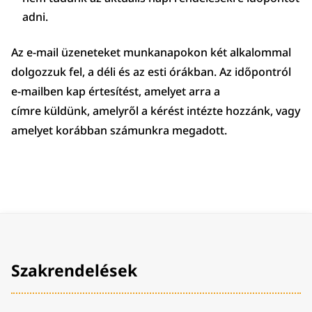
adni.
Az e-mail üzeneteket munkanapokon
k
ét alkalommal
dolgozzuk fel, a déli és az esti órákban. Az időpontról
e-mailben kap értesítést, amelyet arra a
címre
k
üldünk, amelyről a
k
érést intézte hozzánk, vagy
amelyet korábban számunkra megadott.
Szakrendelések