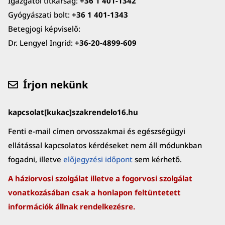
Igazgatói titkárság:
+36 1 401-1342
Gyógyászati bolt:
+36 1 401-1343
Betegjogi képviselő:
Dr. Lengyel Ingrid:
+36-20-4899-609
Írjon nekünk
kapcsolat[kukac]szakrendelo16.hu
Fenti e-mail címen orvosszakmai és egészségügyi
ellátással kapcsolatos kérdéseket nem áll módunkban
fogadni, illetve
előjegyzési időpont
sem kérhető.
A háziorvosi szolgálat illetve a fogorvosi szolgálat
vonatkozásában csak a honlapon feltüntetett
információk állnak rendelkezésre.