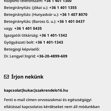
Központi telefonszám:
+36 1 401 1300
Betegirányítás: (Jókai u.):
+36 1 401 1355
Betegirányítás: (Hunyadvár u.):
+36 1 407 8070
Betegirányítás: (Baross G. u.):
+36 1 401 0437
vagy
+36 1 401 0435
Igazgatói titkárság:
+36 1 401-1342
Gyógyászati bolt:
+36 1 401-1343
Betegjogi képviselő:
Dr. Lengyel Ingrid:
+36-20-4899-609
Írjon nekünk
kapcsolat[kukac]szakrendelo16.hu
Fenti e-mail címen orvosszakmai és egészségügyi
ellátással kapcsolatos kérdéseket nem áll módunkban