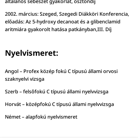
általános sebészet gyakorlat, ösztöndíj
2002. március: Szeged, Szegedi Diákköri Konferencia,
előadás: Az 5-hydroxy decanoat és a glibenclamid
aritmiára gyakorolt hatása patkányban,III. Díj
Nyelvismeret:
Angol – Profex közép fokú C típusú állami orvosi
szaknyelvi vizsga
Szerb – felsőfokú C típusú állami nyelvvizsga
Horvát – középfokú C típusú állami nyelvvizsga
Német – alapfokú nyelvismeret