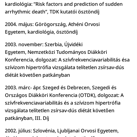
kardiológia: ”Risk factors and prediction of sudden
arrhythmic death”, TDK kutatói ösztöndíj
2004. május: Görögország, Athéni Orvosi
Egyetem, kardiológia, ösztöndíj
2003. november: Szerbia, Újvidéki
Egyetem, Nemzetközi Tudományos Diákköri
Konferencia, dolgozat: A szívfrekvenciavariabilitás ésa
szívizom hipertrófia vizsgálata telítetlen zsírsav-dús
diétát követően patkányban
2003. márc- ápr. Szeged és Debrecen, Szegedi és
Országos Diákköri Konferencia (OTDK), dolgozat: A
szívfrekvenciavariabilitás és a szívizom hipertrófia
vizsgálata telítetlen zsírsav-dús diétát követően
patkányban, III. Díj
2002. július: Szlovénia, Ljubljanai Orvosi Egyetem,