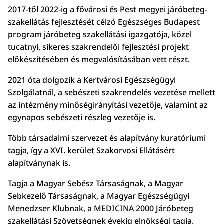
2017-től 2022-ig a fővárosi és Pest megyei járóbeteg-
szakellátás fejlesztését célzó Egészséges Budapest
program járóbeteg szakellátási igazgatója, közel
tucatnyi, sikeres szakrendelői fejlesztési projekt
előkészítésében és megvalósításában vett részt.
2021 óta dolgozik a Kertvárosi Egészségügyi
Szolgálatnál, a sebészeti szakrendelés vezetése mellett
az intézmény minőségirányítási vezetője, valamint az
egynapos sebészeti részleg vezetője is.
Több társadalmi szervezet és alapítvány kuratóriumi
tagja, így a XVI. kerület Szakorvosi Ellátásért
alapítványnak is.
Tagja a Magyar Sebész Társaságnak, a Magyar
Sebkezelő Társaságnak, a Magyar Egészségügyi
Menedzser Klubnak, a MEDICINA 2000 Járóbeteg
szakellátási Szövetségnek évekig elnökségi tagja,