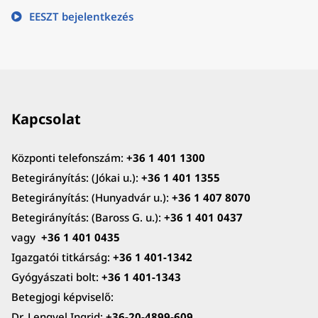
EESZT bejelentkezés
Kapcsolat
Központi telefonszám:
+36 1 401 1300
Betegirányítás: (Jókai u.):
+36 1 401 1355
Betegirányítás: (Hunyadvár u.):
+36 1 407 8070
Betegirányítás: (Baross G. u.):
+36 1 401 0437
vagy
+36 1 401 0435
Igazgatói titkárság:
+36 1 401-1342
Gyógyászati bolt:
+36 1 401-1343
Betegjogi képviselő:
Dr. Lengyel Ingrid:
+36-20-4899-609