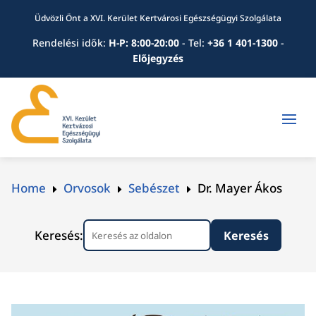
Üdvözli Önt a XVI. Kerület Kertvárosi Egészségügyi Szolgálata
Rendelési idők:
H-P: 8:00-20:00
-
Tel:
+36 1 401-1300
-
Előjegyzés
Home
Orvosok
Sebészet
Dr. Mayer Ákos
E
E
E
Keresés: