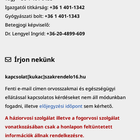
Igazgatói titkárság:
+36 1 401-1342
Gyógyászati bolt:
+36 1 401-1343
Betegjogi képviselő:
Dr. Lengyel Ingrid:
+36-20-4899-609
Írjon nekünk
kapcsolat[kukac]szakrendelo16.hu
Fenti e-mail címen orvosszakmai és egészségügyi
ellátással kapcsolatos kérdéseket nem áll módunkban
fogadni, illetve
előjegyzési időpont
sem kérhető.
A háziorvosi szolgálat illetve a fogorvosi szolgálat
vonatkozásában csak a honlapon feltüntetett
információk állnak rendelkezésre.