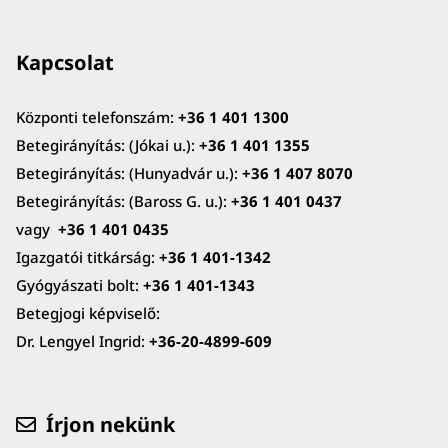
Kapcsolat
Központi telefonszám:
+36 1 401 1300
Betegirányítás: (Jókai u.):
+36 1 401 1355
Betegirányítás: (Hunyadvár u.):
+36 1 407 8070
Betegirányítás: (Baross G. u.):
+36 1 401 0437
vagy
+36 1 401 0435
Igazgatói titkárság:
+36 1 401-1342
Gyógyászati bolt:
+36 1 401-1343
Betegjogi képviselő:
Dr. Lengyel Ingrid:
+36-20-4899-609
Írjon nekünk