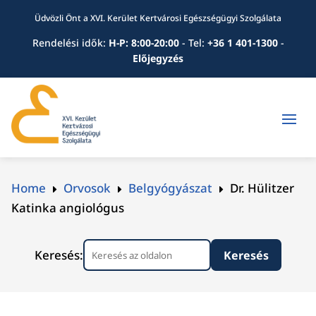
Üdvözli Önt a XVI. Kerület Kertvárosi Egészségügyi Szolgálata
Rendelési idők:
H-P: 8:00-20:00
-
Tel:
+36 1 401-1300
-
Előjegyzés
Home
Orvosok
Belgyógyászat
Dr. Hülitzer
E
E
E
Katinka angiológus
Keresés: