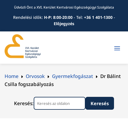
Üdvözli Önt a XVI. Kerület Kertvárosi Egészségügyi Szolgálata
Rendelési idők:
H-P: 8:00-20:00
-
Tel:
+36 1 401-1300
-
Előjegyzés
Home
Orvosok
Gyermekfogászat
Dr Bálint
E
E
E
Csilla fogszabályozás
Keresés: