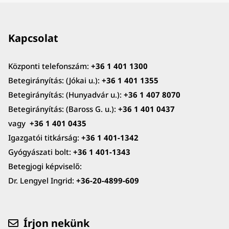
Kapcsolat
Központi telefonszám:
+36 1 401 1300
Betegirányítás: (Jókai u.):
+36 1 401 1355
Betegirányítás: (Hunyadvár u.):
+36 1 407 8070
Betegirányítás: (Baross G. u.):
+36 1 401 0437
vagy
+36 1 401 0435
Igazgatói titkárság:
+36 1 401-1342
Gyógyászati bolt:
+36 1 401-1343
Betegjogi képviselő:
Dr. Lengyel Ingrid:
+36-20-4899-609
Írjon nekünk