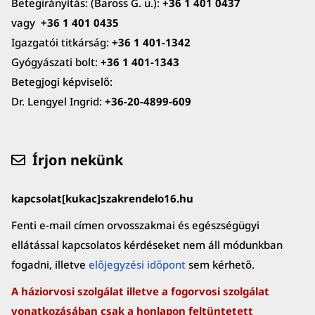
Betegirányítás: (Baross G. u.):
+36 1 401 0437
vagy
+36 1 401 0435
Igazgatói titkárság:
+36 1 401-1342
Gyógyászati bolt:
+36 1 401-1343
Betegjogi képviselő:
Dr. Lengyel Ingrid:
+36-20-4899-609
Írjon nekünk
kapcsolat[kukac]szakrendelo16.hu
Fenti e-mail címen orvosszakmai és egészségügyi
ellátással kapcsolatos kérdéseket nem áll módunkban
fogadni, illetve
előjegyzési időpont
sem kérhető.
A háziorvosi szolgálat illetve a fogorvosi szolgálat
vonatkozásában csak a honlapon feltüntetett