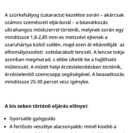
A szürkehályog (cataracta) kezelése során – akárcsak
számos szemészeti eljárásnál – a beavatkozás
ultrahangos módszerrel történik, melynek során egy
mindössze 1,8-2,85 mm-es metszést ejtenek a
szaruhártya külső szélén, majd ezen át eltávolítják az
elhomályosodott szétdarabolt lencsét. A lencse tokja
azonban megmarad, s ebbe ültetik be a hajlítható
műlencsét. A műtét helyi érzéstelenítésben történik,
érzéstelenítő szemcsepp segítségével. A beavatkozás
mindössze 25-30 percet vesz igénybe.
A kis seben történő eljárás előnyei:
Gyorsabb gyógyulás
A fertőzés veszélye alacsonyabb: minél kisebb a