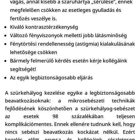
vágás, annál kisebb a szaruhártya „sérülése”, ennek
megfelelően csökken az esetleges gyulladás és
fertőzés veszélye is.
Kiváló kontrasztérzékenység
Változó fényviszonyok melletti jobb látásminőség
Fénytörtési rendellenesség (astigmia) kialakulásának
lehetősége csökken
Bármely felmerülő kérdés esetén kérje kollégáink
segítségét!
Az egyik legbiztonságosabb eljárás
A szürkehályog kezelése egyike a legbiztonságosabb
beavatkozásoknak: a mikrosebészeti technikák
fejlődésének köszönhetően a szürkehályog-sebészet
az esetek 98 százalékában teljesen
komplikációmentes. Ennek ellenére tudnunk kell, hogy
nincs sebészi beavatkozás kockázat nélkül. Ezért
kezelés előtt orvosa és kollégáink részletesen