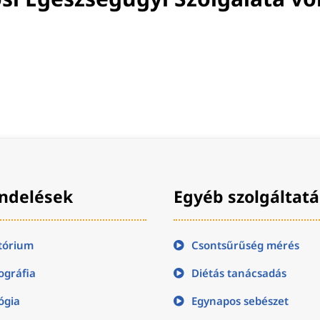
ndelések
Egyéb szolgáltat
tórium
Csontsűrűség mérés
gráfia
Diétás tanácsadás
ógia
Egynapos sebészet