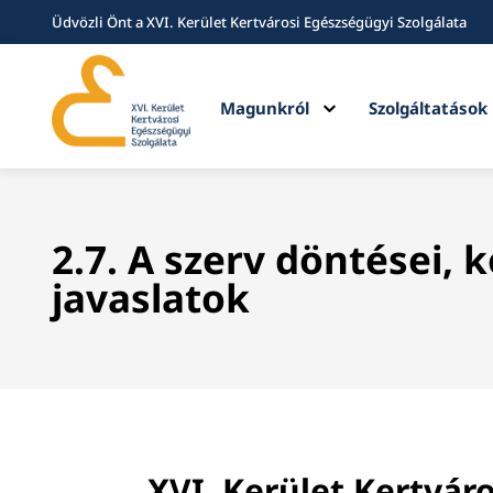
Üdvözli Önt a XVI. Kerület Kertvárosi Egészségügyi Szolgálata
Expand
Magunkról
Szolgáltatások
child
menu
2.7. A szerv döntései, 
javaslatok
XVI. Kerület Kertvá