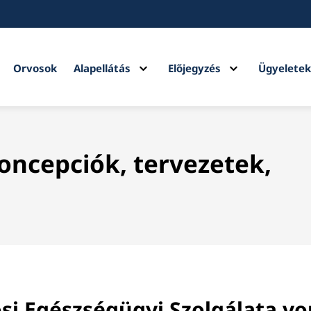
Expand
Expand
Orvosok
Alapellátás
Előjegyzés
Ügyelete
child
child
menu
menu
koncepciók, tervezetek,
rosi Egészségügyi Szolgálata 