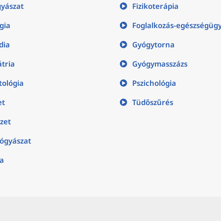
yászat
Fizikoterápia
gia
Foglalkozás-egészségüg
dia
Gyógytorna
átria
Gyógymasszázs
ológia
Pszichológia
et
Tüdőszűrés
zet
ógyászat
ia