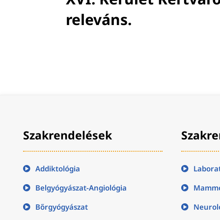
releváns.
Szakrendelések
Szakre
Addiktológia
Labora
Belgyógyászat-Angiológia
Mammo
Bőrgyógyászat
Neurol