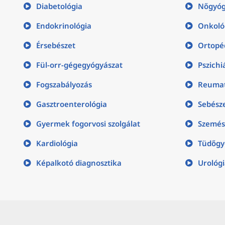
Diabetológia
Nőgyóg
Endokrinológia
Onkoló
Érsebészet
Ortopé
Fül-orr-gégegyógyászat
Pszichi
Fogszabályozás
Reumat
Gasztroenterológia
Sebész
Gyermek fogorvosi szolgálat
Szemés
Kardiológia
Tüdőgy
Képalkotó diagnosztika
Urológ