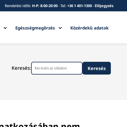
Rendelési idők:
H-P: 8:00-20:00
-
Tel:
+36 1 401-1300
-
Előjegyzés
Expand
Expand
k
Egészségmegőrzés
Közérdekű adatok
child
child
menu
menu
Keresés:
vonatkozásában nem