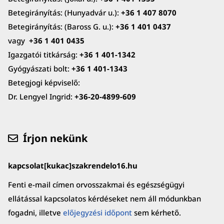
Betegirányítás: (Hunyadvár u.):
+36 1 407 8070
Betegirányítás: (Baross G. u.):
+36 1 401 0437
vagy
+36 1 401 0435
Igazgatói titkárság:
+36 1 401-1342
Gyógyászati bolt:
+36 1 401-1343
Betegjogi képviselő:
Dr. Lengyel Ingrid:
+36-20-4899-609
Írjon nekünk
kapcsolat[kukac]szakrendelo16.hu
Fenti e-mail címen orvosszakmai és egészségügyi
ellátással kapcsolatos kérdéseket nem áll módunkban
fogadni, illetve
előjegyzési időpont
sem kérhető.