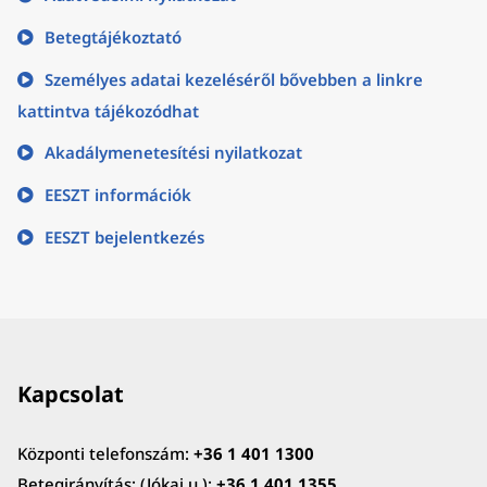
Betegtájékoztató
Személyes adatai kezeléséről bővebben a linkre
kattintva tájékozódhat
Akadálymenetesítési nyilatkozat
EESZT információk
EESZT bejelentkezés
Kapcsolat
Központi telefonszám:
+36 1 401 1300
Betegirányítás: (Jókai u.):
+36 1 401 1355