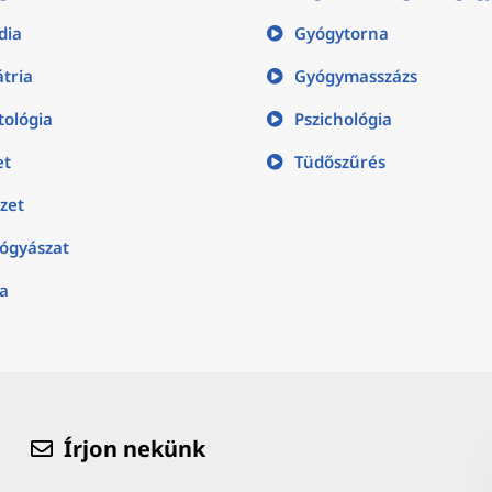
dia
Gyógytorna
átria
Gyógymasszázs
ológia
Pszichológia
et
Tüdőszűrés
zet
ógyászat
ia
Írjon nekünk