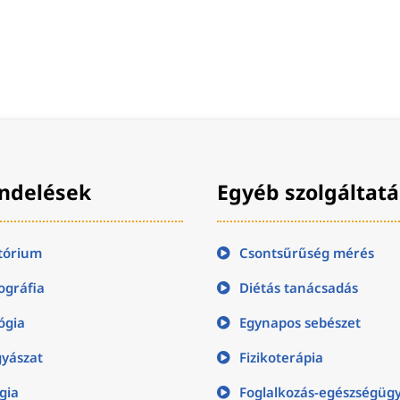
ndelések
Egyéb szolgáltat
tórium
Csontsűrűség mérés
gráfia
Diétás tanácsadás
ógia
Egynapos sebészet
yászat
Fizikoterápia
gia
Foglalkozás-egészségüg