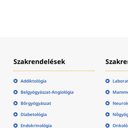
Szakrendelések
Szakre
Addiktológia
Labora
Belgyógyászat-Angiológia
Mammo
Bőrgyógyászat
Neurol
Diabetológia
Nőgyóg
Endokrinológia
Onkoló