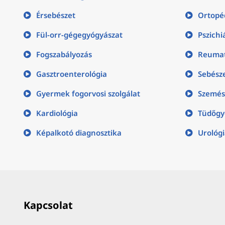
Érsebészet
Ortopé
Fül-orr-gégegyógyászat
Pszichi
Fogszabályozás
Reumat
Gasztroenterológia
Sebész
Gyermek fogorvosi szolgálat
Szemés
Kardiológia
Tüdőgy
Képalkotó diagnosztika
Urológ
Kapcsolat