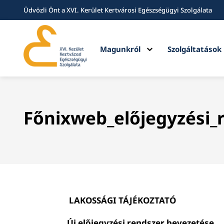
Üdvözli Önt a XVI. Kerület Kertvárosi Egészségügyi Szolgálata
Expand
Magunkról
Szolgáltatások
child
menu
Főnixweb_előjegyzési_
LAKOSSÁGI TÁJÉKOZTATÓ
Új előjegyzési rendszer bevezetése