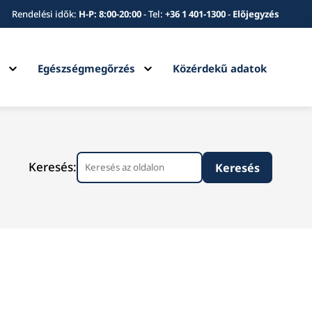
Rendelési idők:
H-P: 8:00-20:00
-
Tel:
+36 1 401-1300
-
Előjegyzés
Expand
Expand
k
Egészségmegőrzés
Közérdekű adatok
child
child
menu
menu
Keresés: