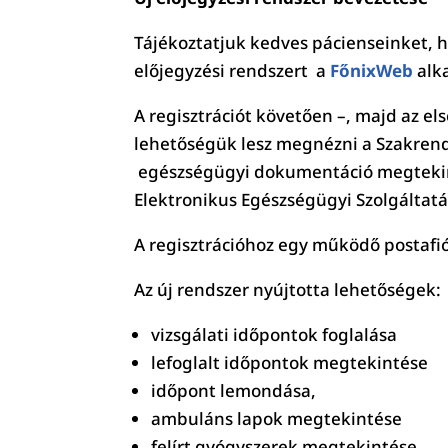
Tájékoztatjuk kedves pácienseinket, 
előjegyzési rendszert a
FőnixWeb
alka
A regisztrációt követően –, majd az el
lehetőségük lesz megnézni a Szakren
egészségügyi dokumentáció megtekint
Elektronikus Egészségügyi Szolgáltatá
A regisztrációhoz egy működő postafió
Az új rendszer nyújtotta lehetőségek:
vizsgálati időpontok foglalása
lefoglalt időpontok megtekintése
időpont lemondása,
ambuláns lapok megtekintése
felírt gyógyszerek megtekintése