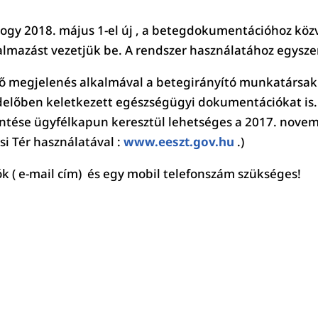
hogy 2018. május 1-el új , a betegdokumentációhoz köz
lmazást vezetjük be. A rendszer használatához egyszer
ső megjelenés alkalmával a betegirányító munkatársak á
delőben keletkezett egészségügyi dokumentációkat is
ése ügyfélkapun keresztül lehetséges a 2017. novemb
si Tér használatával :
www.eeszt.gov.hu
.)
k ( e-mail cím) és egy mobil telefonszám szükséges!