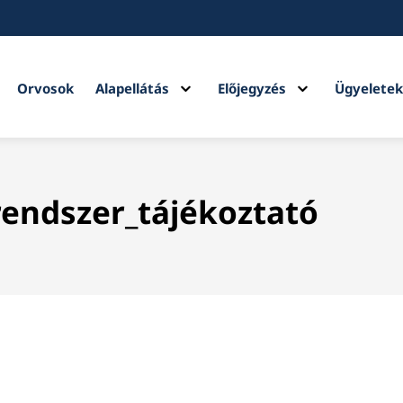
Expand
Expand
Orvosok
Alapellátás
Előjegyzés
Ügyelete
child
child
menu
menu
rendszer_tájékoztató