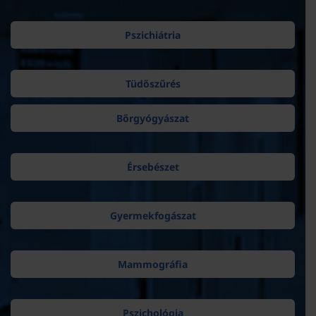
Pszichiátria
Tüdőszűrés
Bőrgyógyászat
Érsebészet
Gyermekfogászat
Mammográfia
Pszichológia