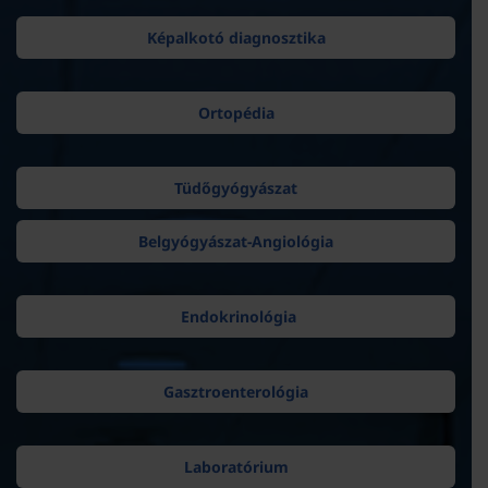
Képalkotó diagnosztika
Ortopédia
Tüdőgyógyászat
Belgyógyászat-Angiológia
Endokrinológia
Gasztroenterológia
Laboratórium