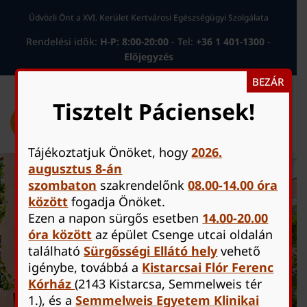
Üdvözli Önt a XVI. Kerület Kertvárosi Egészségügyi Szolgálata
Rendelési idők:
H-P: 8:00-20:00
-
Tel:
+36 1 401-1300
-
Előjegyzés
BEZÁR
Tisztelt Páciensek!
Tájékoztatjuk Önöket, hogy
2026.
augusztus 8-án
szombaton
szakrendelőnk
08.00-14.00 óra
között
fogadja Önöket.
Ezen a napon sürgős esetben
14.00-20.00
óra között
az épület Csenge utcai oldalán
található
Sürgősségi Ellátó hely
vehető
Időpontfoglalás egyszerűen
igénybe
, továbbá a
Kistarcsai Flór Ferenc
Kórház
(2143 Kistarcsa, Semmelweis tér
1.), és a
Semmelweis Egyetem Klinikai