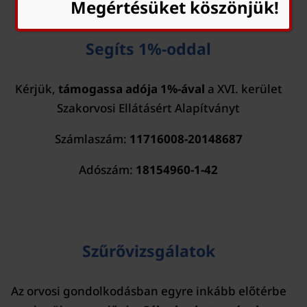
Megértésüket köszönjük!
Segíts 1%-oddal
Kérjük,
támogassa adója 1%-ával
a XVI. kerület
Szakorvosi Ellátásért Alapítványt
Számlaszám:
11716008-20148687
Adószám:
18154960-1-42
Szűrővizsgálatok
Az orvosi gondolkodásban egyre inkább előtérbe