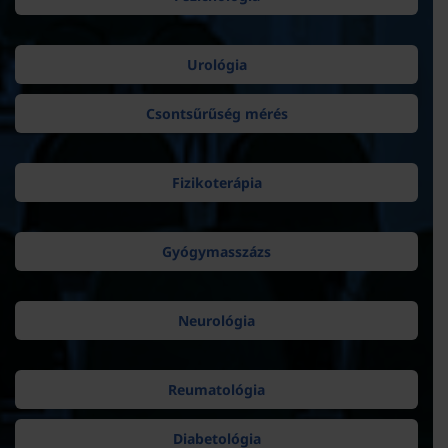
Urológia
Csontsűrűség mérés
Fizikoterápia
Gyógymasszázs
Neurológia
Reumatológia
Diabetológia