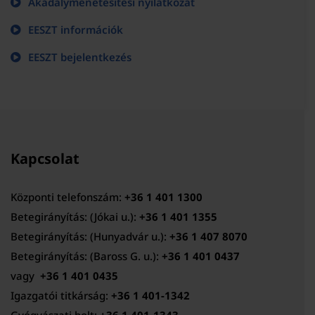
Akadálymenetesítési nyilatkozat
EESZT információk
EESZT bejelentkezés
Kapcsolat
Központi telefonszám:
+36 1 401 1300
Betegirányítás: (Jókai u.):
+36 1 401 1355
Betegirányítás: (Hunyadvár u.):
+36 1 407 8070
Betegirányítás: (Baross G. u.):
+36 1 401 0437
vagy
+36 1 401 0435
Igazgatói titkárság:
+36 1 401-1342
Gyógyászati bolt:
+36 1 401-1343