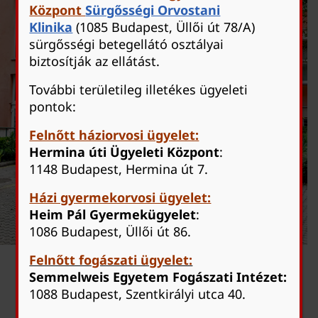
Online időpontfoglalási lehetőségeinkkel
Központ
Sürgősségi Orvostani
regisztrációt követően közvetlenül is tud
Klinika
(1085 Budapest, Üllői út 78/A)
sürgősségi betegellátó osztályai
időpontot foglalni.
biztosítják az ellátást.
Időpontfoglalás
További területileg illetékes ügyeleti
pontok:
Betegirányítás telefonszáma: +36 1 401-
Felnőtt háziorvosi ügyelet:
1300
Hermina úti Ügyeleti Központ
:
1148 Budapest, Hermina út 7.
Házi gyermekorvosi ügyelet:
Heim Pál Gyermekügyelet
:
1086 Budapest, Üllői út 86.
Felnőtt fogászati ügyelet:
Semmelweis Egyetem Fogászati Intézet:
1088 Budapest, Szentkirályi utca 40.