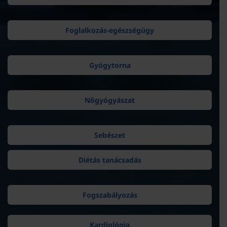
Foglalkozás-egészségügy
Gyógytorna
Nőgyógyászat
Sebészet
Diétás tanácsadás
Fogszabályozás
Kardiológia